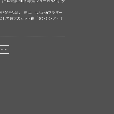
DILE【平成最後の昭和歌謡ショー FINAL】か
宮沢が登場し、曲は、もんた&ブラザー
にして最大のヒット曲「ダンシング・オ
へ »