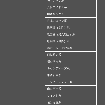
和田アキ子系
女性アイドル系
山本リンダ系
日本のロック系
歌謡曲（女性）系
歌謡曲（男女混合）系
歌謡曲（男性）系
演歌・ムード歌謡系
西城秀樹系
郷ひろみ系
キャンディーズ系
中森明菜系
ピンク・レディー系
山口百恵系
ツイスト系
佐野元春系