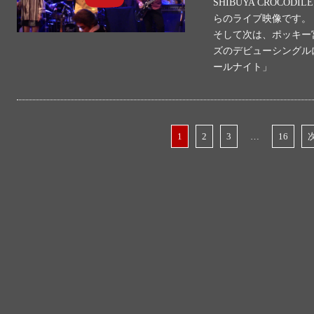
SHIBUYA CROCO
らのライブ映像です。
そして次は、ポッキー
ズのデビューシングル
ールナイト」
1
2
3
…
16
次