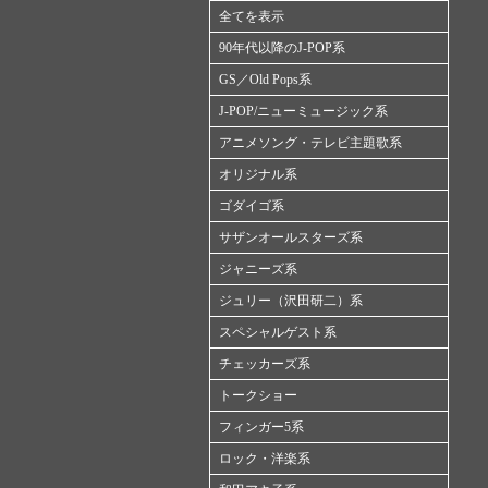
全てを表示
90年代以降のJ-POP系
GS／Old Pops系
J-POP/ニューミュージック系
アニメソング・テレビ主題歌系
オリジナル系
ゴダイゴ系
サザンオールスターズ系
ジャニーズ系
ジュリー（沢田研二）系
スペシャルゲスト系
チェッカーズ系
トークショー
フィンガー5系
ロック・洋楽系