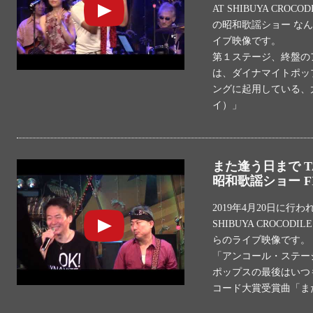
AT SHIBUYA CR
の昭和歌謡ショー な
イブ映像です。
第１ステージ、終盤の
は、ダイナマイトポッ
ングに起用している、太
イ）」
また逢う日まで T
昭和歌謡ショー F
2019年4月20日に行
SHIBUYA CROCO
らのライブ映像です。
「アンコール・ステー
ポップスの最後はいつ
コード大賞受賞曲「ま