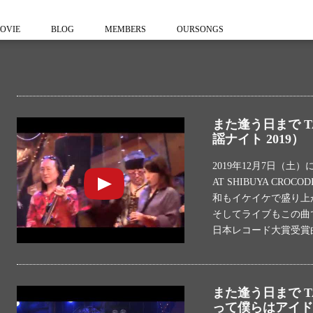
OVIE
BLOG
MEMBERS
OURSONGS
また逢う日まで T
謡ナイト 2019）
2019年12月7日（
AT SHIBUYA CR
和もイケイケで盛り上が
そしてライブもこの曲で
日本レコード大賞受賞
また逢う日まで T
って僕らはアイドル！