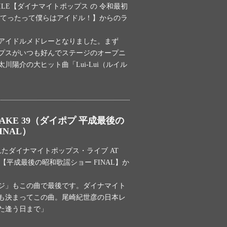
OCODILE【ダイナマイトポップス の 令和最初
んてったって僕らはアイドル！】からのラ
アイドルメドレーとなりました。まず
プスがいつも好んでステージのオープニ
川陽介の大ヒット曲「Lui-Lui（ルイル
AKE 39（ダイポプ 平成最後の
INAL）
われたダイナマイトポップス・ライブ AT
DILE【平成最後の昭和歌謡ショー FINAL】か
ジ」もこの曲で最後です。ダイナマイト
も決まってこの曲。尾崎紀世彦の日本レ
た逢う日まで」