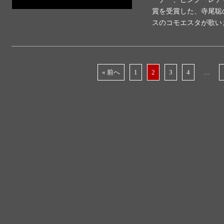
賞を受賞した、寺尾聡
スのコモエスタが歌い
« 前へ
1
2
3
4
…