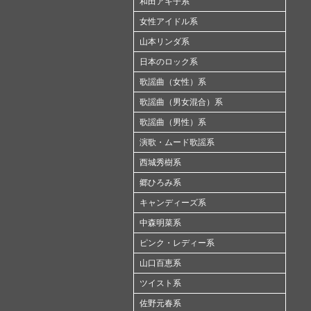
和田アキ子系
女性アイドル系
山本リンダ系
日本のロック系
歌謡曲（女性）系
歌謡曲（男女混合）系
歌謡曲（男性）系
演歌・ムード歌謡系
西城秀樹系
郷ひろみ系
キャンディーズ系
中森明菜系
ピンク・レディー系
山口百恵系
ツイスト系
佐野元春系