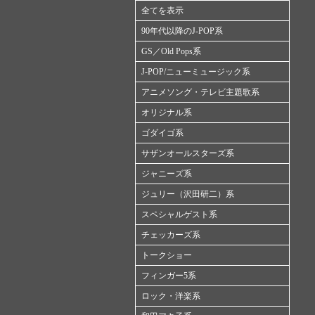
全てを表示
90年代以降のJ-POP系
GS／Old Pops系
J-POP/ニューミュージック系
アニメソング・テレビ主題歌系
オリジナル系
ゴダイゴ系
サザンオールスターズ系
ジャニーズ系
ジュリー（沢田研二）系
スペシャルゲスト系
チェッカーズ系
トークショー
フィンガー5系
ロック・洋楽系