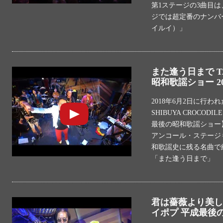
第1ステージの3曲目
ジでは超定番のナンバー
イルイ）」
また逢う日まで T
昭和歌謡ショー 20
2018年6月2日に行わ
SHIBUYA CROC
最後の昭和歌謡ショー
アンコール・ステージ
和歌謡史に残る名曲で
「また逢う日まで」
君は薔薇より美しい 
イポプ 平成最後の