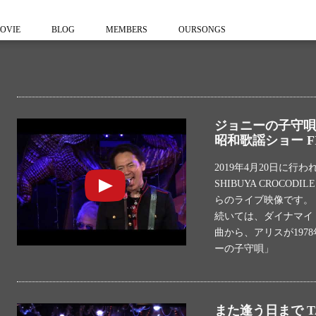
OVIE
BLOG
MEMBERS
OURSONGS
ジョニーの子守唄 
昭和歌謡ショー F
2019年4月20日に行
SHIBUYA CROCO
らのライブ映像です。
続いては、ダイナマイ
曲から、アリスが197
ーの子守唄」
また逢う日まで T