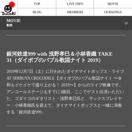
TOP
LIVE INFO
MOVIE
BLOG
MEMBERS
OURSONGS
MOVIE
動画
銀河鉄道999 with 浅野孝巳＆小林香織 TAKE
31（ダイポプのバブル歌謡ナイト 2019）
2019年12月7日（土）に行われたダイナマイトポップス・ライブ
AT SHIBUYA CROCODILE【ダイポプのバブル歌謡ナイト 〜令
和もイケイケで盛り上がる！ 2019〜】からのライブ映像です。
アンコールステージもすでに3曲目、ここでゲスト出演いただい
た、ゴダイゴのギタリスト・浅野孝已氏と、サックスプレイヤ
ー・小林香織氏を迎えて、ダイナマイトポップスと一緒に演奏
する「銀河鉄道999」