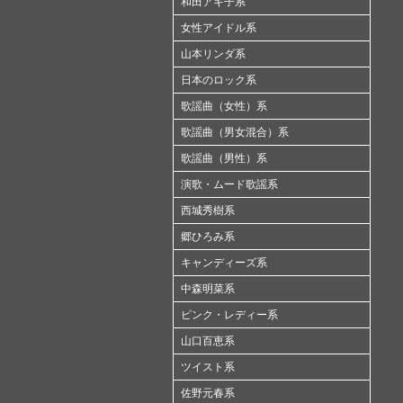
和田アキ子系
女性アイドル系
山本リンダ系
日本のロック系
歌謡曲（女性）系
歌謡曲（男女混合）系
歌謡曲（男性）系
演歌・ムード歌謡系
西城秀樹系
郷ひろみ系
キャンディーズ系
中森明菜系
ピンク・レディー系
山口百恵系
ツイスト系
佐野元春系