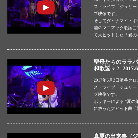
ス・ライブ「ジュリー V
ブ映像です。
そしてダイナマイトポ
浦のマニアック歌謡曲”
て大ヒットした「愛の
聖母たちのララバイ
和歌謡 ÷ 2 -2017.6
2017年6月3日渋谷
ス・ライブ「ジュリー V
ブ映像です。
ポッキーによる ”夏の納
に放った大ヒット曲「
真夏の出来事（ジュ