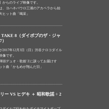
】からのライブ映像です。
目は、ヨハネパウロ三浦のアカペラから始
大ヒット曲「喝采」
TAKE 8（ダイポプのザ・ジャ
17）
2017年12月3日（日）渋谷クロコダイル
映像です。
弾頭デュオ・歌姫’Zに譲ってお届けす
ット曲「かもめが翔んだ日」
 VS ヒデキ ＋ 昭和歌謡 ÷ 2
クロコダイルで行われたダイナマイトポップ