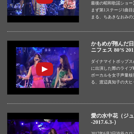
最後の昭和歌謡ショー
まず第1ステージ1曲
まる、ちあきなおみの
かもめが翔んだ日 
ニフェス 80’S 20
ダイナマイトポップスが
に出演した際のライブ
ボーカルを女子声量核
る、渡辺真知子の大ヒ
愛の水中花（ジュリー
-2017.6.3-）
2017年6月3日渋谷