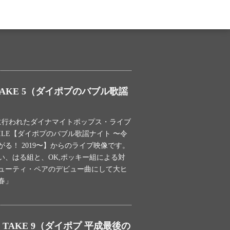
AKE 5（ダイポプのバブル歌謡
土）に行われたダイナマイトポップス・ライブ
OCODILE【ダイポプのバブル歌謡ナイト 〜令
る！ 2019〜】からのライブ映像です。
い、はる組と、OK,ポッキー組による対
ューティ・ペアのデビュー曲にして大ヒ
春」
TAKE 9（ダイポプ 平成最後の