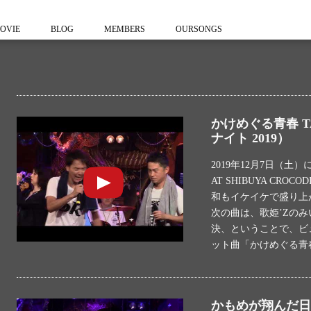
OVIE
BLOG
MEMBERS
OURSONGS
かけめぐる青春 T
ナイト 2019）
2019年12月7日（
AT SHIBUYA CR
和もイケイケで盛り上が
次の曲は、歌姫’Zのみ
決、ということで、ビ
ット曲「かけめぐる青
かもめが翔んだ日 