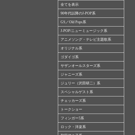
全てを表示
90年代以降のJ-POP系
GS／Old Pops系
J-POP/ニューミュージック系
アニメソング・テレビ主題歌系
オリジナル系
ゴダイゴ系
サザンオールスターズ系
ジャニーズ系
ジュリー（沢田研二）系
スペシャルゲスト系
チェッカーズ系
トークショー
フィンガー5系
ロック・洋楽系