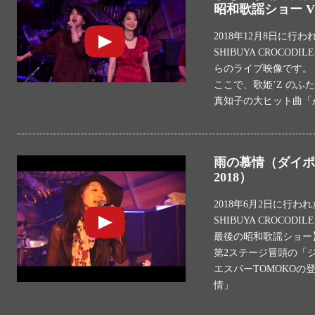
昭和歌謡ショー V
2018年12月8日に行
SHIBUYA CROCO
らのライブ映像です。
ここで、歌姫’Z の
真知子の大ヒット曲「
雨の慕情（ダイポ
2018）
2018年6月2日に行わ
SHIBUYA CROC
最後の昭和歌謡ショー
第2ステージ冒頭の「
エスパーTOMOKO
情」