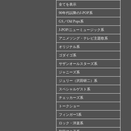
全てを表示
90年代以降のJ-POP系
GS／Old Pops系
J-POP/ニューミュージック系
アニメソング・テレビ主題歌系
オリジナル系
ゴダイゴ系
サザンオールスターズ系
ジャニーズ系
ジュリー（沢田研二）系
スペシャルゲスト系
チェッカーズ系
トークショー
フィンガー5系
ロック・洋楽系