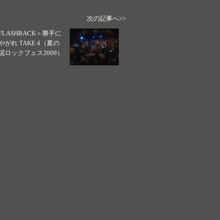
次の記事へ>>
FLASHBACK＞勝手に
やがれ TAKE 4（夏の
謡ロックフェス2009）