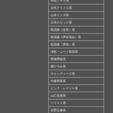
和田アキ子系
女性アイドル系
山本リンダ系
日本のロック系
歌謡曲（女性）系
歌謡曲（男女混合）系
歌謡曲（男性）系
演歌・ムード歌謡系
西城秀樹系
郷ひろみ系
キャンディーズ系
中森明菜系
ピンク・レディー系
山口百恵系
ツイスト系
佐野元春系