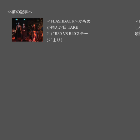
<<前の記事へ
＜FLASHBACK＞かもめ
＜
が翔んだ日 TAKE
し
2（”R30 VS R40ステー
歌
ジ”より）