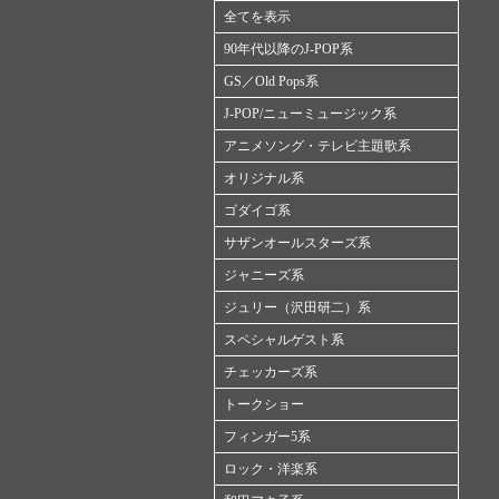
全てを表示
90年代以降のJ-POP系
GS／Old Pops系
J-POP/ニューミュージック系
アニメソング・テレビ主題歌系
オリジナル系
ゴダイゴ系
サザンオールスターズ系
ジャニーズ系
ジュリー（沢田研二）系
スペシャルゲスト系
チェッカーズ系
トークショー
フィンガー5系
ロック・洋楽系