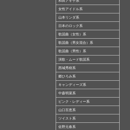
和田アキ子系
女性アイドル系
山本リンダ系
日本のロック系
歌謡曲（女性）系
歌謡曲（男女混合）系
歌謡曲（男性）系
演歌・ムード歌謡系
西城秀樹系
郷ひろみ系
キャンディーズ系
中森明菜系
ピンク・レディー系
山口百恵系
ツイスト系
佐野元春系