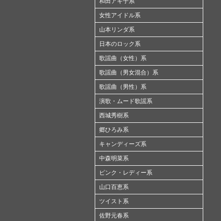
和田アキ子系
女性アイドル系
山本リンダ系
日本のロック系
歌謡曲（女性）系
歌謡曲（男女混合）系
歌謡曲（男性）系
演歌・ムード歌謡系
西城秀樹系
郷ひろみ系
キャンディーズ系
中森明菜系
ピンク・レディー系
山口百恵系
ツイスト系
佐野元春系