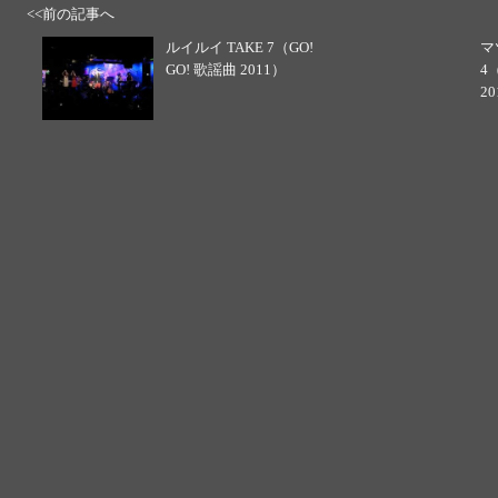
<<前の記事へ
ルイルイ TAKE 7（GO!
マ
GO! 歌謡曲 2011）
4
2