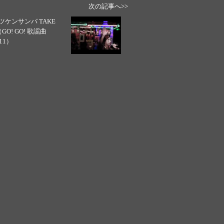
次の記事へ>>
ツケンサンバ TAKE
（GO! GO! 歌謡曲
011）