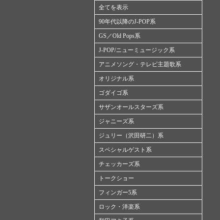
全てを表示
90年代以降のJ-POP系
GS／Old Pops系
J-POP/ニューミュージック系
アニメソング・テレビ主題歌系
オリジナル系
ゴダイゴ系
サザンオールスターズ系
ジャニーズ系
ジュリー（沢田研二）系
スペシャルゲスト系
チェッカーズ系
トークショー
フィンガー5系
ロック・洋楽系