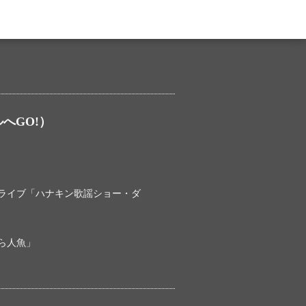
ルへGO!）
・ライブ「ハナキン歌謡ショー・ダ
ら人魚」