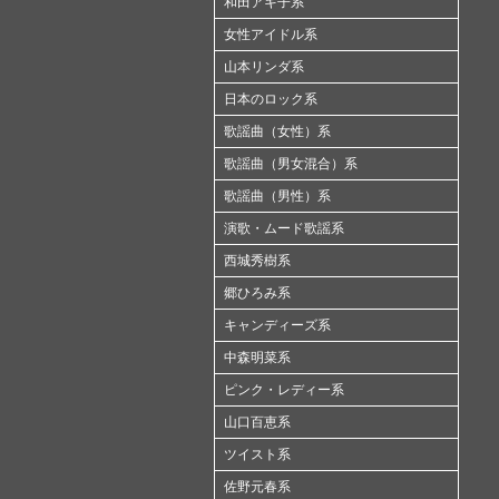
和田アキ子系
女性アイドル系
山本リンダ系
日本のロック系
歌謡曲（女性）系
歌謡曲（男女混合）系
歌謡曲（男性）系
演歌・ムード歌謡系
西城秀樹系
郷ひろみ系
キャンディーズ系
中森明菜系
ピンク・レディー系
山口百恵系
ツイスト系
佐野元春系