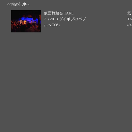
<<前の記事へ
仮面舞踏会 TAKE
気
7（2013 ダイポプのバブ
T
ルへGO!）
の