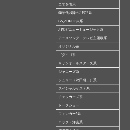
全てを表示
90年代以降のJ-POP系
GS／Old Pops系
J-POP/ニューミュージック系
アニメソング・テレビ主題歌系
オリジナル系
ゴダイゴ系
サザンオールスターズ系
ジャニーズ系
ジュリー（沢田研二）系
スペシャルゲスト系
チェッカーズ系
トークショー
フィンガー5系
ロック・洋楽系