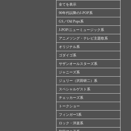
全てを表示
90年代以降のJ-POP系
GS／Old Pops系
J-POP/ニューミュージック系
アニメソング・テレビ主題歌系
オリジナル系
ゴダイゴ系
サザンオールスターズ系
ジャニーズ系
ジュリー（沢田研二）系
スペシャルゲスト系
チェッカーズ系
トークショー
フィンガー5系
ロック・洋楽系