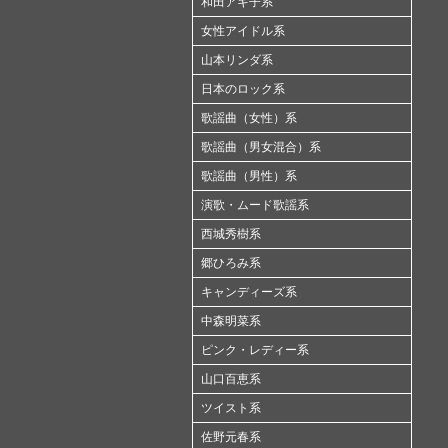
和田アキ子系
女性アイドル系
山本リンダ系
日本のロック系
歌謡曲（女性）系
歌謡曲（男女混合）系
歌謡曲（男性）系
演歌・ムード歌謡系
西城秀樹系
郷ひろみ系
キャンディーズ系
中森明菜系
ピンク・レディー系
山口百恵系
ツイスト系
佐野元春系