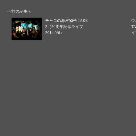
<<前の記事へ
チャコの海岸物語 TAKE
ウ
2（20周年記念ライブ
T
2014 9/6）
イブ