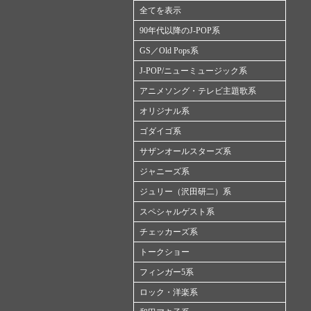
全てを表示
90年代以降のJ-POP系
GS／Old Pops系
J-POP/ニューミュージック系
アニメソング・テレビ主題歌系
オリジナル系
ゴダイゴ系
サザンオールスターズ系
ジャニーズ系
ジュリー（沢田研二）系
スペシャルゲスト系
チェッカーズ系
トークショー
フィンガー5系
ロック・洋楽系