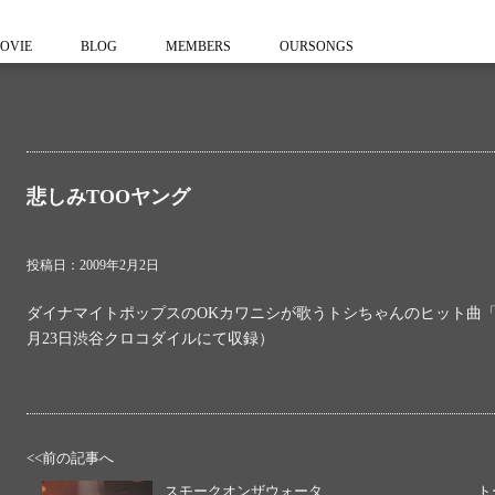
OVIE
BLOG
MEMBERS
OURSONGS
悲しみTOOヤング
投稿日：2009年2月2日
ダイナマイトポップスのOKカワニシが歌うトシちゃんのヒット曲「悲し
月23日渋谷クロコダイルにて収録）
<<前の記事へ
スモークオンザウォータ
ト