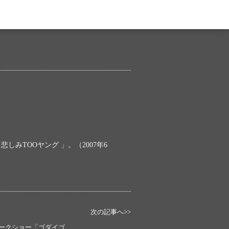
みTOOヤング 」。（2007年6
次の記事へ>>
ークショー「ゴダイゴ