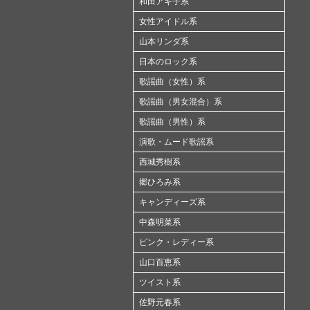
和田アキ子系
女性アイドル系
山本リンダ系
日本のロック系
歌謡曲（女性）系
歌謡曲（男女混合）系
歌謡曲（男性）系
演歌・ムード歌謡系
西城秀樹系
郷ひろみ系
キャンディーズ系
中森明菜系
ピンク・レディー系
山口百恵系
ツイスト系
佐野元春系