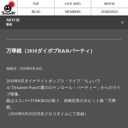
TOP
LIVE INFO
MOVIE
BLOG
MEMBERS
OURSONGS
MOVIE
動画
万華鏡（2010ダイポプR&Rパーティ）
投稿日：2010年8月16日
2010年6月ダイナマイトポップス・ライブ「ちょいワ
ル”Dynamite Popsの夏のロケンロール・パーティー」からのライ
ブ映像。
曲はエスパーTOMOKOが歌う、岩崎宏美の大ヒット曲「万華
鏡」
（2010年6月26日渋谷クロコダイルにて収録）