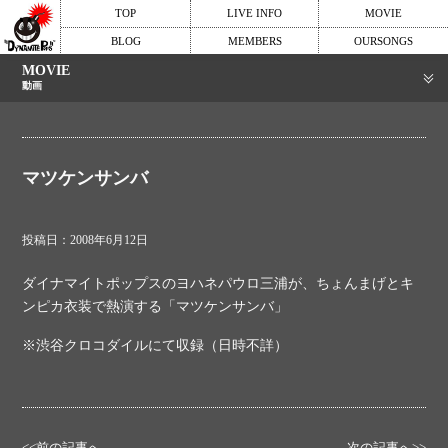
TOP
LIVE INFO
MOVIE
BLOG
MEMBERS
OURSONGS
MOVIE
動画
マツケンサンバ
投稿日：2008年6月12日
ダイナマイトポップスのヨハネパウロ三浦が、ちょんまげとキ
ンピカ衣装で熱演する「マツケンサンバ」
※渋谷クロコダイルにて収録（日時不詳）
<<前の記事へ
次の記事へ>>