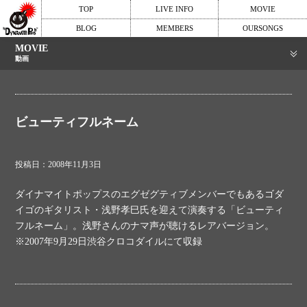
TOP
LIVE INFO
MOVIE
BLOG
MEMBERS
OURSONGS
MOVIE
動画
ビューティフルネーム
投稿日：2008年11月3日
ダイナマイトポップスのエグゼグティブメンバーでもあるゴダ
イゴのギタリスト・浅野孝巳氏を迎えて演奏する「ビューティ
フルネーム」。浅野さんのナマ声が聴けるレアバージョン。
※2007年9月29日渋谷クロコダイルにて収録