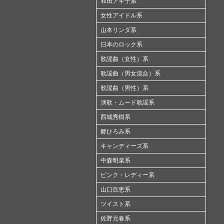
和田アキ子系
女性アイドル系
山本リンダ系
日本のロック系
歌謡曲（女性）系
歌謡曲（男女混合）系
歌謡曲（男性）系
演歌・ムード歌謡系
西城秀樹系
郷ひろみ系
キャンディーズ系
中森明菜系
ピンク・レディー系
山口百恵系
ツイスト系
佐野元春系