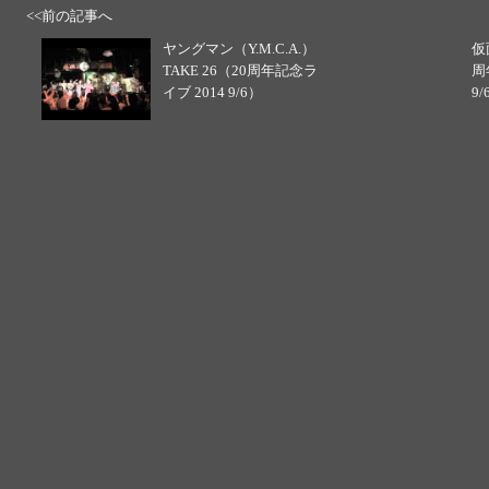
<<前の記事へ
ヤングマン（Y.M.C.A.）
仮
TAKE 26（20周年記念ラ
周
イブ 2014 9/6）
9/