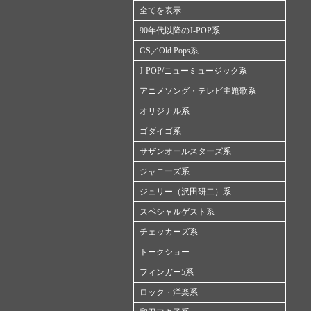
全てを表示
90年代以降のJ-POP系
GS／Old Pops系
J-POP/ニューミュージック系
アニメソング・テレビ主題歌系
オリジナル系
ゴダイゴ系
サザンオールスターズ系
ジャニーズ系
ジュリー（沢田研二）系
スペシャルゲスト系
チェッカーズ系
トークショー
フィンガー5系
ロック・洋楽系