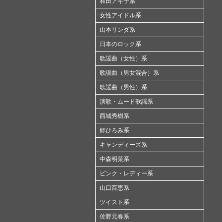
和田アキ子系
女性アイドル系
山本リンダ系
日本のロック系
歌謡曲（女性）系
歌謡曲（男女混合）系
歌謡曲（男性）系
演歌・ムード歌謡系
西城秀樹系
郷ひろみ系
キャンディーズ系
中森明菜系
ピンク・レディー系
山口百恵系
ツイスト系
佐野元春系