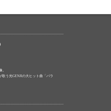
）
像。
歌う光GENJIの大ヒット曲「パラ