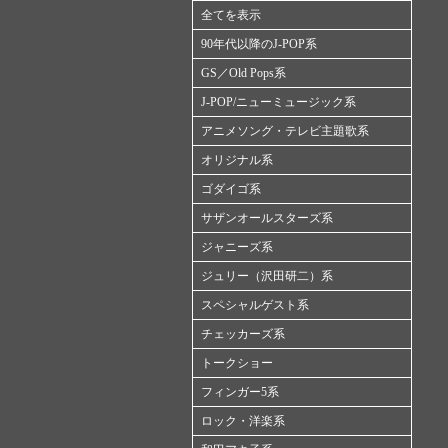
全てを表示
90年代以降のJ-POP系
GS／Old Pops系
J-POP/ニューミュージック系
アニメソング・テレビ主題歌系
オリジナル系
ゴダイゴ系
サザンオールスターズ系
ジャニーズ系
ジュリー（沢田研二）系
スペシャルゲスト系
チェッカーズ系
トークショー
フィンガー5系
ロック・洋楽系