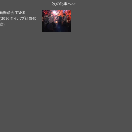
次の記事へ>>
面舞踏会 TAKE
（2010ダイポプ紅白歌
戦）