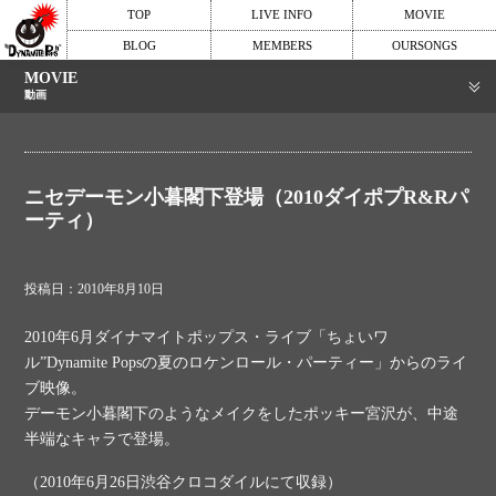
TOP
LIVE INFO
MOVIE
BLOG
MEMBERS
OURSONGS
MOVIE
動画
ニセデーモン小暮閣下登場（2010ダイポプR&Rパ
ーティ）
投稿日：2010年8月10日
2010年6月ダイナマイトポップス・ライブ「ちょいワ
ル”Dynamite Popsの夏のロケンロール・パーティー」からのライ
ブ映像。
デーモン小暮閣下のようなメイクをしたポッキー宮沢が、中途
半端なキャラで登場。
（2010年6月26日渋谷クロコダイルにて収録）