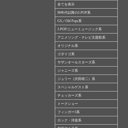
全てを表示
90年代以降のJ-POP系
GS／Old Pops系
J-POP/ニューミュージック系
アニメソング・テレビ主題歌系
オリジナル系
ゴダイゴ系
サザンオールスターズ系
ジャニーズ系
ジュリー（沢田研二）系
スペシャルゲスト系
チェッカーズ系
トークショー
フィンガー5系
ロック・洋楽系