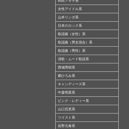
和田アキ子系
女性アイドル系
山本リンダ系
日本のロック系
歌謡曲（女性）系
歌謡曲（男女混合）系
歌謡曲（男性）系
演歌・ムード歌謡系
西城秀樹系
郷ひろみ系
キャンディーズ系
中森明菜系
ピンク・レディー系
山口百恵系
ツイスト系
佐野元春系