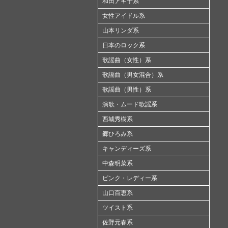
和田アキ子系
女性アイドル系
山本リンダ系
日本のロック系
歌謡曲（女性）系
歌謡曲（男女混合）系
歌謡曲（男性）系
演歌・ムード歌謡系
西城秀樹系
郷ひろみ系
キャンディーズ系
中森明菜系
ピンク・レディー系
山口百恵系
ツイスト系
佐野元春系