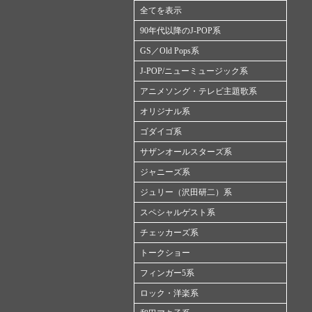
全てを表示
90年代以降のJ-POP系
GS／Old Pops系
J-POP/ニューミュージック系
アニメソング・テレビ主題歌系
オリジナル系
ゴダイゴ系
サザンオールスターズ系
ジャニーズ系
ジュリー（沢田研二）系
スペシャルゲスト系
チェッカーズ系
トークショー
フィンガー5系
ロック・洋楽系