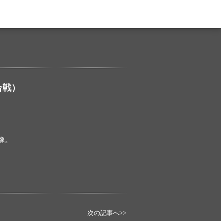
合戦）
像。
次の記事へ>>