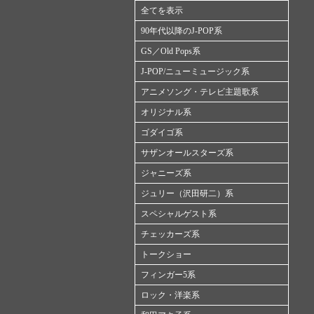
全てを表示
90年代以降のJ-POP系
GS／Old Pops系
J-POP/ニューミュージック系
アニメソング・テレビ主題歌系
オリジナル系
ゴダイゴ系
サザンオールスターズ系
ジャニーズ系
ジュリー（沢田研二）系
スペシャルゲスト系
チェッカーズ系
トークショー
フィンガー5系
ロック・洋楽系