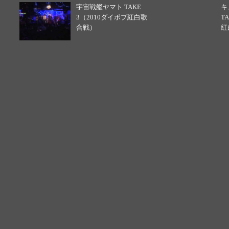
宇宙戦艦ヤマト TAKE
キ
3（2010ダイポプ紅白歌
T
合戦）
紅