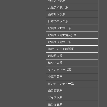
和田アキ子系
女性アイドル系
山本リンダ系
日本のロック系
歌謡曲（女性）系
歌謡曲（男女混合）系
歌謡曲（男性）系
演歌・ムード歌謡系
西城秀樹系
郷ひろみ系
キャンディーズ系
中森明菜系
ピンク・レディー系
山口百恵系
ツイスト系
佐野元春系