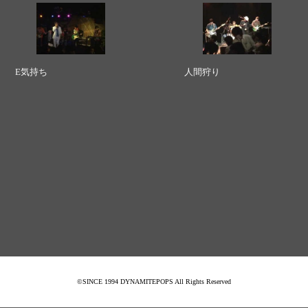
E気持ち
人間狩り
©SINCE 1994 DYNAMITEPOPS All Rights Reserved