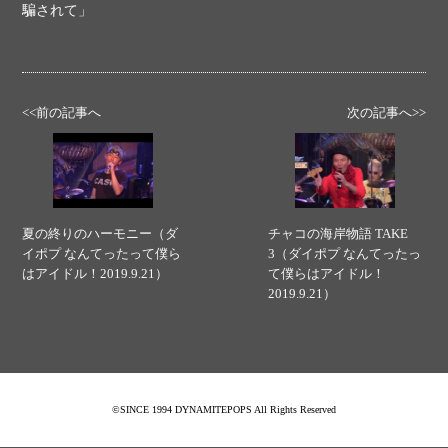
騙されて」
<<前の記事へ
次の記事へ>>
夏の終りのハーモニー（ダ
チャコの海岸物語 TAKE
イポプ なんてったって僕ら
3（ダイポプ なんてったっ
はアイドル！2019.9.21）
て僕らはアイドル！
2019.9.21）
©SINCE 1994 DYNAMITEPOPS All Rights Reserved