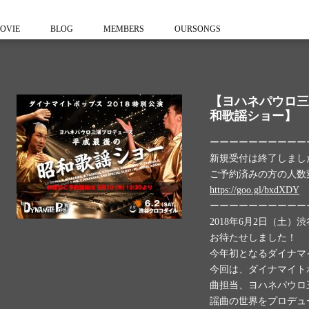
OVIE
BLOG
MEMBERS
OURSONGS
【ヨハネパウロ三
和歌謡ショー】
ーーーーーーーーーー
新規受付は終了しまし
ご予約済みの方の人数
https://goo.gl/bxdXDY
ーーーーーーーーーー
2018年6月2日（土
お待たせしました！
今年初となるダイナマ
今回は、ダイナマイト
曲担当、ヨハネパウロ
謡曲の世界をプロデュ