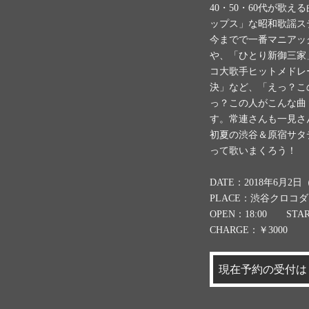
40・50・60代が歌
ップス」な昭和歌謡ス
今までで一番マニアッ
や、「ひとり新御三家
コ大歌手ヒットメドレ
決」など、「えっ？こ
っ？この人がこんな曲
す。常連さんも一見さ
初夏の渋谷＆原宿サタ
って歌いまくろう！
DATE：2018年6月2
PLACE：渋谷クロコ
OPEN：18:00 STAR
CHARGE：￥3000
現在予約の受付は