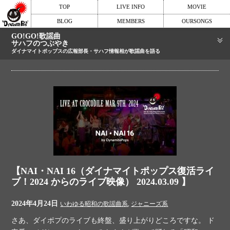
TOP
LIVE INFO
MOVIE
BLOG
MEMBERS
OURSONGS
GO!GO!歌謡曲
サハフのつぶやき
ダイナマイトポップスの広報部長・サハフ情報相が歌謡曲を語る
【NAI・NAI 16（ダイナマイトポップス復活ライ
ブ！2024 からのライブ映像） 2024.03.09 】
2024年4月24日
いわゆる昭和の歌謡曲系
,
ジャニーズ系
さあ、ダイポプのライブも終盤、盛り上がりどころですな。 ド