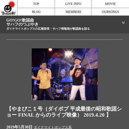
TOP
LIVE INFO
MOVIE
BLOG
MEMBERS
OURSONGS
GO!GO!歌謡曲
サハフのつぶやき
ダイナマイトポップスの広報部長・サハフ情報相が歌謡曲を語る
【やまびこ１号（ダイポプ 平成最後の昭和歌謡シ
ョー FINAL からのライブ映像） 2019.4.20 】
2019年5月30日
ダイナマイトポップス系