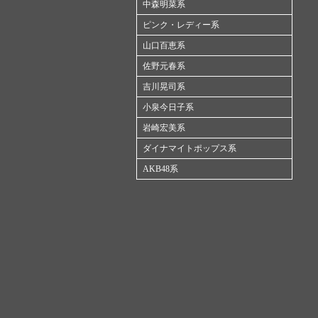
中森明菜系
ピンク・レディー系
山口百恵系
佐野元春系
吉川晃司系
小泉今日子系
岩崎宏美系
ダイナマイトポップス系
AKB48系