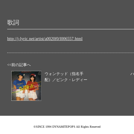
歌詞
http://j-lyric.net/artist/a0020f0/l006557.html
<<前の記事へ
ウォンテッド（指名手
配）／ピンク・レディー
©SINCE 1994 DYNAMITEPOPS All Rights Reserved