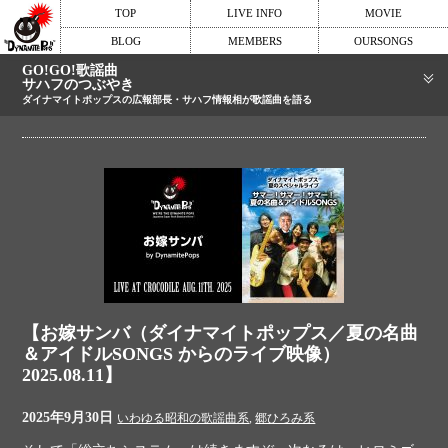
TOP
LIVE INFO
MOVIE
BLOG
MEMBERS
OURSONGS
GO!GO!歌謡曲
サハフのつぶやき
ダイナマイトポップスの広報部長・サハフ情報相が歌謡曲を語る
【お嫁サンバ（ダイナマイトポップス／夏の名曲
＆アイドルSONGS からのライブ映像）
2025.08.11】
2025年9月30日
いわゆる昭和の歌謡曲系
,
郷ひろみ系