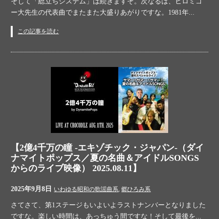
そして「総立ちシステム」は続きますぞ。次なるは、ヒロミゴ
ー大先生の代表曲でまたまた大盛りあがりですな。1981年...
この記事を読む
【2億4千万の瞳 -エキゾチック・ジャパン-（ダイ
ナマイトポップス／夏の名曲＆アイドルSONGS
からのライブ映像） 2025.08.11】
2025年9月8日
いわゆる昭和の歌謡曲系
,
郷ひろみ系
さてさて、第1ステージもいよいよラストナンバーとなりました
ですな。楽しい時間は、あっちゅう間ですな！そして最後を...