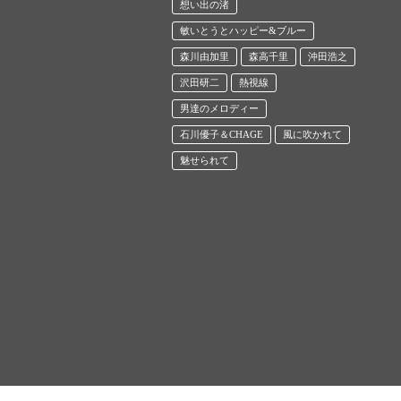
想い出の渚
敏いとうとハッピー&ブルー
森川由加里
森高千里
沖田浩之
沢田研二
熱視線
男達のメロディー
石川優子＆CHAGE
風に吹かれて
魅せられて