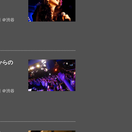
 ＠渋谷
からの
 ＠渋谷