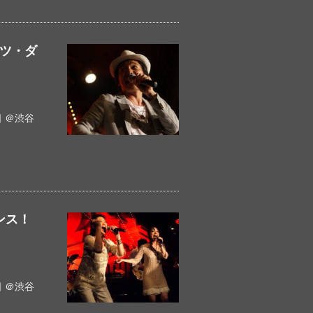
ッツ・ダ
 ＠渋谷
ンス！
 ＠渋谷