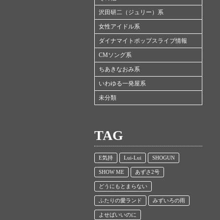
沢田研二（ジュリー）系
女性アイドル系
ダイナマイトポップスライブ情報
CMソング系
ちあきなおみ系
いわゆる一発屋系
未分類
TAG
E気持
Lui-Lui
SHOGUN
SHOW ME
あずさ2号
どうにもとまらない
ふたりの愛ランド
みずいろの雨
よせばいいのに