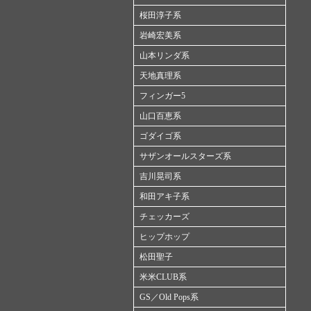
桜田淳子系
岩崎宏美系
山本リンダ系
天地真理系
フィンガー5
山口百恵系
ゴダイゴ系
サザンオールスターズ系
吉川晃司系
和田アキ子系
チェッカーズ
ヒップホップ
松田聖子
米米CLUB系
GS／Old Pops系