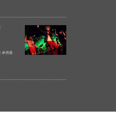
！
 ＠渋谷