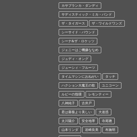
カサブランカ・ダンディ
サディスティック・ミカ・バンド
ザ・タイガース
ザ・ワイルドワンズ
シーサイド・バウンド
シーナ&ザ・ロケッツ
ジェニーはご機嫌ななめ
ジュディ・オング
ジューシィ・フルーツ
タイムマシンにおねがい
タッチ
ハクション大魔王の歌
ユニコーン
ルビーの指環
レモンティー
八神純子
古井戸
君は薔薇より美しい
大迷惑
太川陽介
安全地帯
寺尾聰
山本リンダ
岩崎良美
布施明