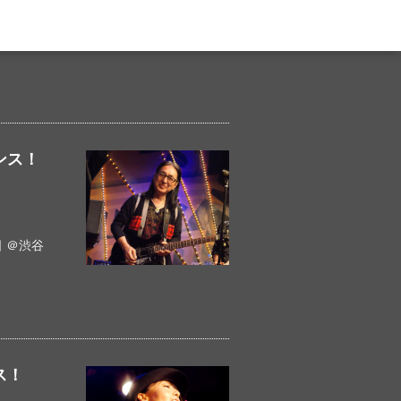
ンス！
 ＠渋谷
ス！