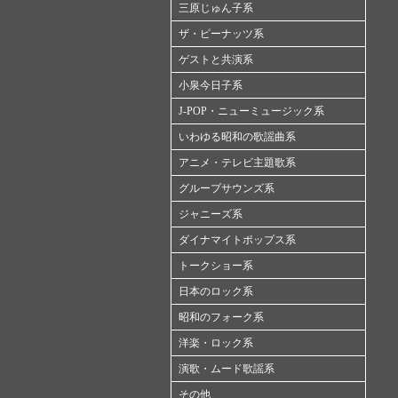
三原じゅん子系
ザ・ピーナッツ系
ゲストと共演系
小泉今日子系
J-POP・ニューミュージック系
いわゆる昭和の歌謡曲系
アニメ・テレビ主題歌系
グループサウンズ系
ジャニーズ系
ダイナマイトポップス系
トークショー系
日本のロック系
昭和のフォーク系
洋楽・ロック系
演歌・ムード歌謡系
その他