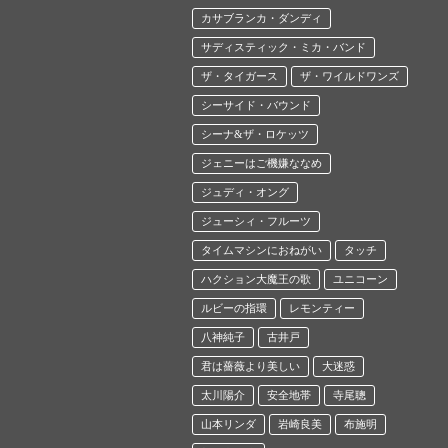
カサブランカ・ダンディ
サディスティック・ミカ・バンド
ザ・タイガース
ザ・ワイルドワンズ
シーサイド・バウンド
シーナ&ザ・ロケッツ
ジェニーはご機嫌ななめ
ジュディ・オング
ジューシィ・フルーツ
タイムマシンにおねがい
タッチ
ハクション大魔王の歌
ユニコーン
ルビーの指環
レモンティー
八神純子
古井戸
君は薔薇より美しい
大迷惑
太川陽介
安全地帯
寺尾聰
山本リンダ
岩崎良美
布施明