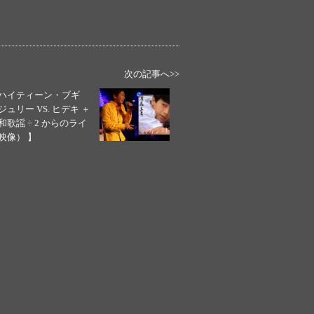
次の記事へ>>
ハイティーン・ブギ
ジュリー VS. ヒデキ ＋
和歌謡 ÷ 2 からのライ
映像） 】