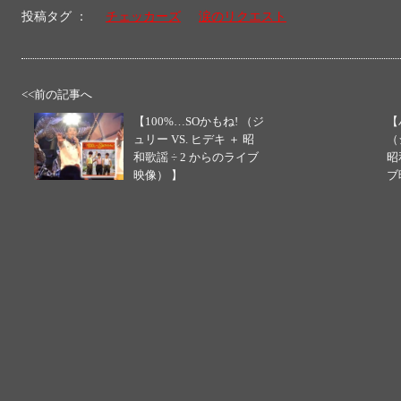
投稿タグ ：
チェッカーズ
涙のリクエスト
<<前の記事へ
【100%…SOかもね! （ジ
【
ュリー VS. ヒデキ ＋ 昭
（
和歌謡 ÷ 2 からのライブ
昭
映像） 】
ブ