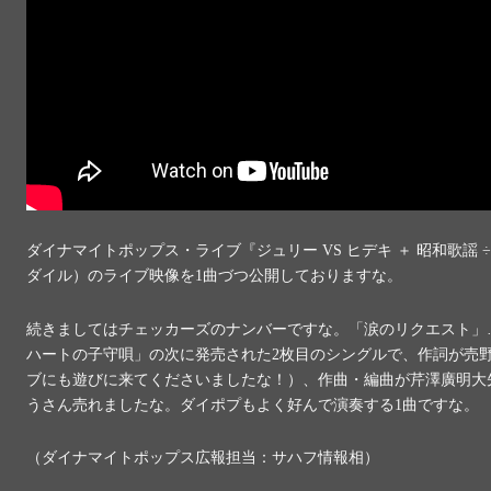
ダイナマイトポップス・ライブ『ジュリー VS ヒデキ ＋ 昭和歌謡 ÷ 
ダイル）のライブ映像を1曲づつ公開しておりますな。
続きましてはチェッカーズのナンバーですな。「涙のリクエスト」
ハートの子守唄」の次に発売された2枚目のシングルで、作詞が売
ブにも遊びに来てくださいましたな！）、作曲・編曲が芹澤廣明大
うさん売れましたな。ダイポプもよく好んで演奏する1曲ですな。
（ダイナマイトポップス広報担当：サハフ情報相）