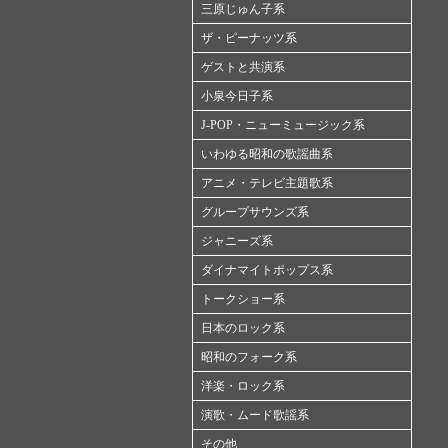
三原じゅん子系
ザ・ピーナッツ系
ゲストと共演系
小泉今日子系
J-POP・ニューミュージック系
いわゆる昭和の歌謡曲系
アニメ・テレビ主題歌系
グループサウンズ系
ジャニーズ系
ダイナマイトポップス系
トークショー系
日本のロック系
昭和のフォーク系
洋楽・ロック系
演歌・ムード歌謡系
その他