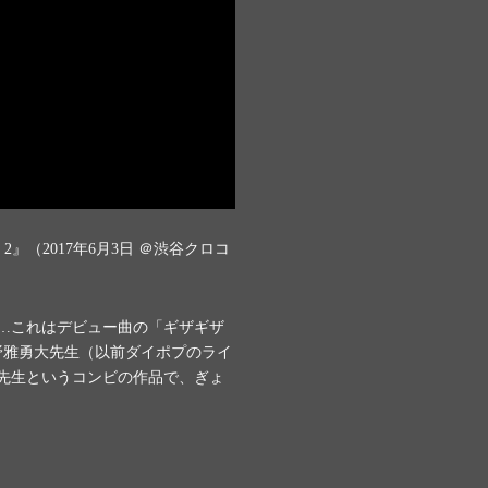
2』（2017年6月3日 ＠渋谷クロコ
…これはデビュー曲の「ギザギザ
野雅勇大先生（以前ダイポプのライ
先生というコンビの作品で、ぎょ