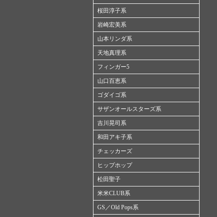
桜田淳子系
岩崎宏美系
山本リンダ系
天地真理系
フィンガー5
山口百恵系
ゴダイゴ系
サザンオールスターズ系
吉川晃司系
和田アキ子系
チェッカーズ
ヒップホップ
松田聖子
米米CLUB系
GS／Old Pops系