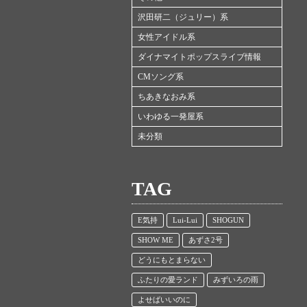
沢田研二（ジュリー）系
女性アイドル系
ダイナマイトポップスライブ情報
CMソング系
ちあきなおみ系
いわゆる一発屋系
未分類
TAG
E気持
Lui-Lui
SHOGUN
SHOW ME
あずさ2号
どうにもとまらない
ふたりの愛ランド
みずいろの雨
よせばいいのに