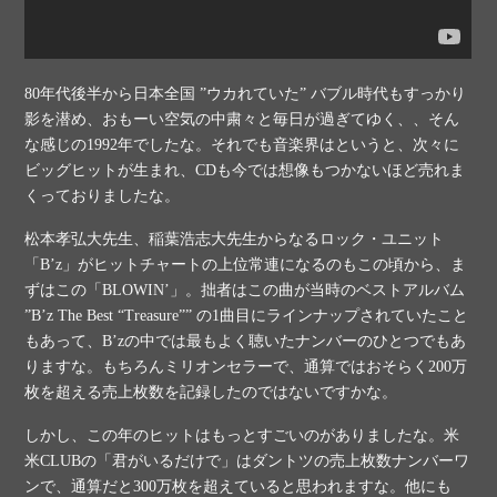
80年代後半から日本全国 ”ウカれていた” バブル時代もすっかり
影を潜め、おもーい空気の中粛々と毎日が過ぎてゆく、、そん
な感じの1992年でしたな。それでも音楽界はというと、次々に
ビッグヒットが生まれ、CDも今では想像もつかないほど売れま
くっておりましたな。
松本孝弘大先生、稲葉浩志大先生からなるロック・ユニット
「B’z」がヒットチャートの上位常連になるのもこの頃から、ま
ずはこの「BLOWIN’」。拙者はこの曲が当時のベストアルバム
”B’z The Best “Treasure”” の1曲目にラインナップされていたこと
もあって、B’zの中では最もよく聴いたナンバーのひとつでもあ
りますな。もちろんミリオンセラーで、通算ではおそらく200万
枚を超える売上枚数を記録したのではないですかな。
しかし、この年のヒットはもっとすごいのがありましたな。米
米CLUBの「君がいるだけで」はダントツの売上枚数ナンバーワ
ンで、通算だと300万枚を超えていると思われますな。他にも