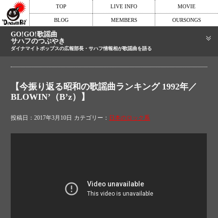
TOP
LIVE INFO
MOVIE
BLOG
MEMBERS
OURSONGS
GO!GO!歌謡曲
サハフのつぶやき
ダイナマイトポップスの広報部長・サハフ情報相が歌謡曲を語る
【今振り返る昭和の歌謡曲ランキング 1992年／
BLOWIN’（B’z）】
投稿日：2017年3月10日
カテゴリー：
日本のロック系