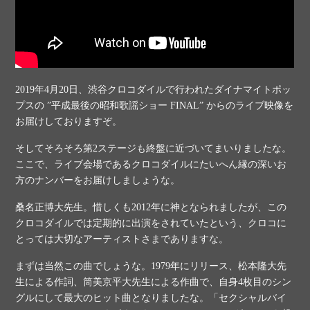
2019年4月20日、渋谷クロコダイルで行われたダイナマイトポッ
プスの ”平成最後の昭和歌謡ショー FINAL” からのライブ映像を
お届けしておりますぞ。
そしてそろそろ第2ステージも終盤に近づいてまいりましたな。
ここで、ライブ会場であるクロコダイルにたいへん縁の深いお
方のナンバーをお届けしましょうな。
桑名正博大先生。惜しくも2012年に神となられましたが、この
クロコダイルでは定期的に出演をされていたという、クロコに
とっては大切なアーティストさまでありますな。
まずは当然この曲でしょうな。1979年にリリース、松本隆大先
生による作詞、筒美京平大先生による作曲で、自身4枚目のシン
グルにして最大のヒット曲となりましたな。「セクシャルバイ