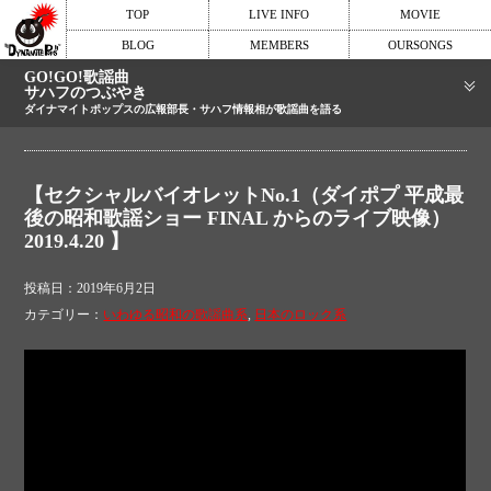
TOP
LIVE INFO
MOVIE
BLOG
MEMBERS
OURSONGS
GO!GO!歌謡曲
サハフのつぶやき
ダイナマイトポップスの広報部長・サハフ情報相が歌謡曲を語る
【セクシャルバイオレットNo.1（ダイポプ 平成最
後の昭和歌謡ショー FINAL からのライブ映像）
2019.4.20 】
投稿日：2019年6月2日
カテゴリー：
いわゆる昭和の歌謡曲系
,
日本のロック系