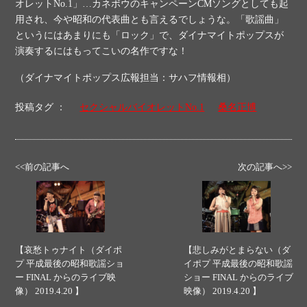
オレットNo.1」…カネボウのキャンペーンCMソングとしても起
用され、今や昭和の代表曲とも言えるでしょうな。「歌謡曲」
というにはあまりにも「ロック」で、ダイナマイトポップスが
演奏するにはもってこいの名作ですな！
（ダイナマイトポップス広報担当：サハフ情報相）
投稿タグ ：
セクシャルバイオレットNo.1
桑名正博
<<前の記事へ
次の記事へ>>
【哀愁トゥナイト（ダイポ
【悲しみがとまらない（ダ
プ 平成最後の昭和歌謡ショ
イポプ 平成最後の昭和歌謡
ー FINAL からのライブ映
ショー FINAL からのライブ
像） 2019.4.20 】
映像） 2019.4.20 】