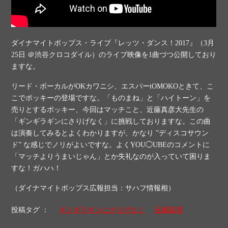
ダイナマイトポップス・ライブ『レッツ・ダンス！2017』（3月
25日 ＠渋谷クロコダイル）のライブ映像を1曲づつ公開しており
ますな。
リード・ボーカルがOKカワニシ、エスパーtOMOKOときて、こ
こでポッキーの登場ですな。「ものまね」と「ハイトーン」を
売りとするポッキー、今回はマッチこと、近藤真彦大先生の
「ギンギラギンにさりげなく」に挑戦しておりますな。この曲
は演奏してみるとよくわかりますが、かなり ”ディスコサウン
ド” な感じでノリがよいですな。よくYOU◯UBEのコメントに
「マッチよりうまいじゃん」とか失礼なのが入っていて困りま
すな！ガハハ！
（ダイナマイトポップス広報担当：サハフ情報相）
投稿タグ ：
ギンギラギンにさりげなく
近藤真彦