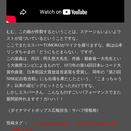
むむ、この曲が炸裂するということは、ステージもいよいよラ
ストが近づいているということですな。
ここでまたエスパーTOMOKOがマイクを握りますな。曲は山本
リンダちゃまの「どうにもとまらない」ですぞ。
この楽曲は、作詞：阿久悠大先生、作曲：都倉俊一大先生とい
う大御所コンビによるもので、1972年の第14回日本レコード大
賞作曲賞、日本歌謡大賞放送音楽賞を受賞し、同年の『第23回
NHK紅白歌合戦』にも出場を果たしたという、『こまっちゃう
ナ』以来の超ビッグヒットとなったわけですな。
しかしエスパーさん、こんなものすごいパフォーマンスでまた
股関節外れますぞ！ガハハ！！
（ダイナマイトポップス広報担当：サハフ情報相）
投稿タグ ：
どうにもとまらない
ダイナマイトポップス
山本リンダ