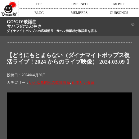
TOP
LIVE INFO
MOVIE
BLOG
MEMBERS
OURSONGS
GO!GO!歌謡曲
サハフのつぶやき
ダイナマイトポップスの広報部長・サハフ情報相が歌謡曲を語る
【どうにもとまらない（ダイナマイトポップス復
活ライブ！2024 からのライブ映像） 2024.03.09 】
投稿日：2024年4月30日
カテゴリー：
いわゆる昭和の歌謡曲系
,
山本リンダ系