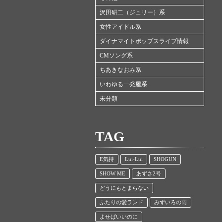
沢田研二（ジュリー）系
女性アイドル系
ダイナマイトポップスライブ情報
CMソング系
ちあきなおみ系
いわゆる一発屋系
未分類
TAG
E気持
Lui-Lui
SHOGUN
SHOW ME
あずさ2号
どうにもとまらない
ふたりの愛ランド
みずいろの雨
よせばいいのに