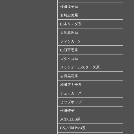
桜田淳子系
岩崎宏美系
山本リンダ系
天地真理系
フィンガー5
山口百恵系
ゴダイゴ系
サザンオールスターズ系
吉川晃司系
和田アキ子系
チェッカーズ
ヒップホップ
松田聖子
米米CLUB系
GS／Old Pops系