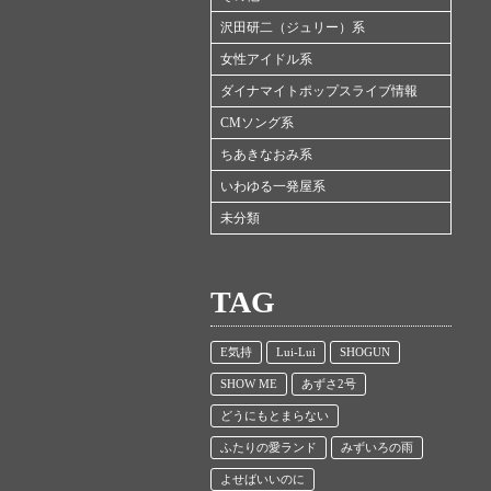
沢田研二（ジュリー）系
女性アイドル系
ダイナマイトポップスライブ情報
CMソング系
ちあきなおみ系
いわゆる一発屋系
未分類
TAG
E気持
Lui-Lui
SHOGUN
SHOW ME
あずさ2号
どうにもとまらない
ふたりの愛ランド
みずいろの雨
よせばいいのに