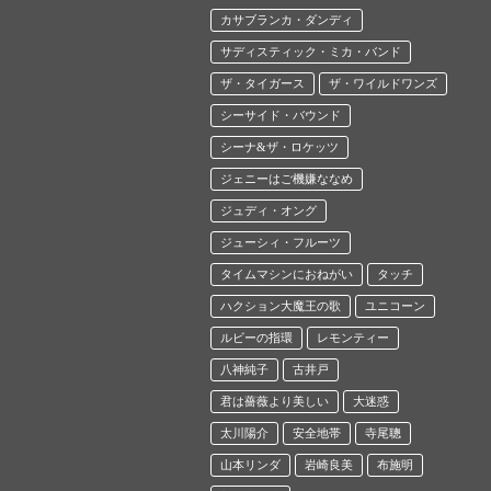
カサブランカ・ダンディ
サディスティック・ミカ・バンド
ザ・タイガース
ザ・ワイルドワンズ
シーサイド・バウンド
シーナ&ザ・ロケッツ
ジェニーはご機嫌ななめ
ジュディ・オング
ジューシィ・フルーツ
タイムマシンにおねがい
タッチ
ハクション大魔王の歌
ユニコーン
ルビーの指環
レモンティー
八神純子
古井戸
君は薔薇より美しい
大迷惑
太川陽介
安全地帯
寺尾聰
山本リンダ
岩崎良美
布施明