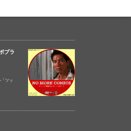
ポプラ
ル「ツッ