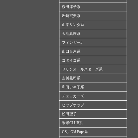
桜田淳子系
岩崎宏美系
山本リンダ系
天地真理系
フィンガー5
山口百恵系
ゴダイゴ系
サザンオールスターズ系
吉川晃司系
和田アキ子系
チェッカーズ
ヒップホップ
松田聖子
米米CLUB系
GS／Old Pops系