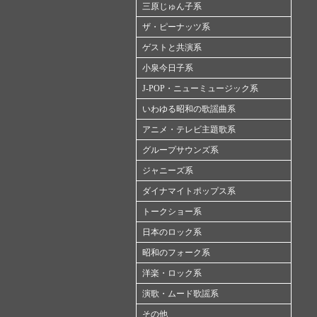
三原じゅん子系
ザ・ピーナッツ系
ゲストと共演系
小泉今日子系
J-POP・ニューミュージック系
いわゆる昭和の歌謡曲系
アニメ・テレビ主題歌系
グループサウンズ系
ジャニーズ系
ダイナマイトポップス系
トークショー系
日本のロック系
昭和のフォーク系
洋楽・ロック系
演歌・ムード歌謡系
その他