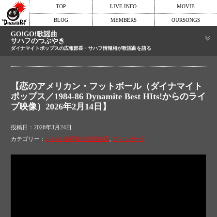
TOP
LIVE INFO
MOVIE
BLOG
MEMBERS
OURSONGS
GO!GO!歌謡曲
サハフのつぶやき
ダイナマイトポップスの広報部長・サハフ情報相が歌謡曲を語る
【恋のアメリカン・フットボール（ダイナマイト
ポップス／1984-86 Dynamite Best HIts!からのライ
ブ映像）2026年2月14日】
投稿日：2026年3月24日
カテゴリー：
いわゆる昭和の歌謡曲系
,
フィンガー5