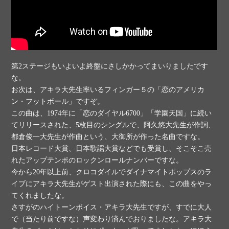
第2ステージもいよいよ終盤にさしかかってまいりましたです
な。
お次は、アキラ大先生率いるフィンガー５の「恋のアメリカ
ン・フットボール」ですぞ。
この曲は、1974年に「恋のダイヤル6700」「学園天国」に続い
てリリースされた、5枚目のシングルで、阿久悠大先生が作詞、
都倉俊一大先生が作曲という、大御所が作った名曲ですな。
日本レコード大賞、日本歌謡大賞などでも受賞し、そこそこ売
れたアップテンポのロックンロールナンバーですな。
今から20年以上前、クロコダイルでダイナマイトポップスのラ
イブにアキラ大先生がゲスト出演された際にも、この曲をやっ
てくれましたな。
さすがのハイトーンボイス・アキラ大先生ですが、すでに大人
で（当たり前ですな）声変わり済んでおりましたな。アキラ大